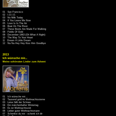
01 San Francisco
02 I.O.I.O.
03 No Milk Today
04 If You Leave Me Now
05 Love Is In The Air
06 Boat On The River
07 These Boots Are Made For Walking
08 Fields Of Gold
09 December 1963 (Oh What A Night)
10 The Way To Your Heart
11 Dream A Little Dream
12 Na Na Hey Hey Kiss Him Goodbye
2013
Ich wünsche mir...
Meine schönsten Lieder zum Advent
01 Ich wünsche mir...
02 Tausend gold'ne Weihnachtssterne
03 Leise fällt der Schnee
04 Ein märchenhafter Wintertag
05 Es ist Weihnachtszeit
06 Lieber guter Weihnachtsmann
07 Schenkst du mir - schenk ich dir