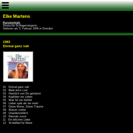
Elke Martens
Kurzportrait:
Deutsche Schlagersängerin,
Geboren am 5. Februar 1956 in Dresden
1993
Einmal ganz nah
01 Einmal ganz nah
02 Bleib doch cool
03 Heimlich von Dir geträumt
04 Kopfüber ins Leben
05 Was für ein Gefühl
06 Lieber spät als nie mehr
07 Deine Worte, Deine Träume
08 Warum vorbei
09 Unwiderstehlich
10 Niemals zuvor
11 Ein bißchen Liebe
12 Schlaflied für Marie