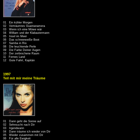
01 Ein kühler Morgen
02 Verträumtes Guantanamera
03 Wenn ich eine Möwe wär
04 William und der Klabautermann
05 Insel im Meer
06 Das schneeweiße Boot
07 Samba in Rio
08 Die leuchtende Perle
09 Die Farbe Deiner Augen
10 Der zerbrochene Raum
11 Fernes Land
12 Gute Fahrt, Kapitän
1997
Teil mit mir meine Träume
01 Dann geht die Sonne auf
02 Sehnsucht nach Dir
03 Irgendwann
04 Dann träume ich wieder von Dir
05 Wieder zusammen mit Dir
06 Für alle Ewigkeit