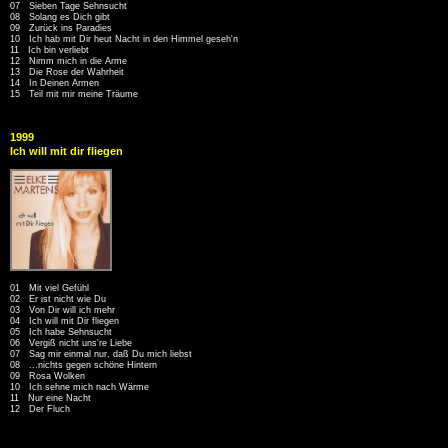
07 Sieben Tage Sehnsucht
08 Solang es Dich gibt
09 Zurück ins Paradies
10 Ich hab mit Dir heut Nacht in den Himmel geseh'n
11 Ich bin verliebt
12 Nimm mich in die Arme
13 Die Rose der Wahrheit
14 In Deinen Armen
15 Teil mit mir meine Träume
1999
Ich will mit dir fliegen
01 Mit viel Gefühl
02 Er ist nicht wie Du
03 Von Dir will ich mehr
04 Ich will mit Dir fliegen
05 Ich habe Sehnsucht
06 Vergiß nicht uns're Liebe
07 Sag mir einmal nur, daß Du mich liebst
08 ...nichts gegen schöne Hintern
09 Rosa Wolken
10 Ich sehne mich nach Wärme
11 Nur eine Nacht
12 Der Fluch