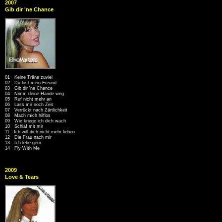
2007
Gib dir 'ne Chance
01 Keine Träne zuviel
02 Du bist mein Freund
03 Gib dir 'ne Chance
04 Nimm deine Hände weg
05 Ruf nicht mehr an
06 Lass mir noch Zeit
07 Verrückt nach Zärtlichkeit
08 Mach mich hilflos
09 Wie kriege ich dich wach
10 Schlaf mit mir
11 Ich will dich nicht mehr lieben
12 Die Frau nach mir
13 Ich lebe gern
14 Fly With Me
2009
Love & Tears