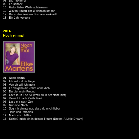
08 Die Trommel
09 Es schneit
10 Hallo, lieber Weihnachtsmann
11 Wovon träumt der Weihnachtsmann
12 Bin in den Weihnachtsmann verknallt
13 Ein Jahr vergeht
2014
Noch einmal
01 Noch einmal
02 Ich will mit dir fliegen
03 Von dir will ich mehr
04 Es vergehn die Jahre ohne dich
05 Du bist mein Freund
06 Love Is In The Air (Weil du in der Nähe bist)
07 Verrückt nach Zärtlichkeit
08 Lass mir noch Zeit
09 Nur eine Nacht
10 Sag mir einmal nur, dass du mich liebst
11 Hölle und Paradies
12 Mach mich hilflos
13 Schließ mich ein in deinen Traum (Dream A Little Dream)