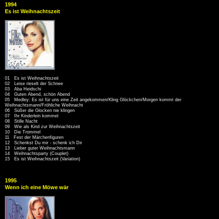
1994
Es ist Weihnachtszeit
01 Es ist Weihnachtszeit
02 Leise rieselt der Schnee
03 Aba Heidschi
04 Guten Abend, schön Abend
05 Medley: Es ist für uns eine Zeit angekommen/Kling Glöckchen/Morgen kommt der
Weihnachtsmann/Fröhliche Weihnacht
06 Süßer die Glocken nie klingen
07 Ihr Kinderlein kommet
08 Stille Nacht
09 Wie als Kind zur Weihnachtszeit
10 Die Trommel
11 Fest der Märchenfiguren
12 Schenkst Du mir - schenk ich Dir
13 Lieber guter Weihnachtsmann
14 Weihnachtsparty (Couplet)
15 Es ist Weihnachtszeit (Variation)
1995
Wenn ich eine Möwe wär